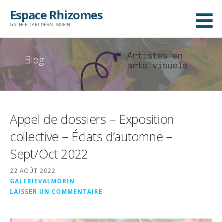
Passer
Espace Rhizomes
au
GALERIE D'ART DE VAL-MORIN
contenu
Blog
Appel de dossiers – Exposition
collective – Éclats d’automne –
Sept/Oct 2022
22 AOÛT 2022
GALERIEVALMORIN
LAISSER UN COMMENTAIRE