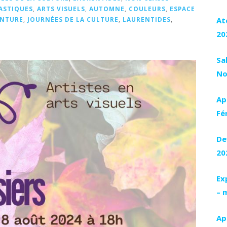
ASTIQUES
,
ARTS VISUELS
,
AUTOMNE
,
COULEURS
,
ESPACE
At
INTURE
,
JOURNÉES DE LA CULTURE
,
LAURENTIDES
,
20
Sa
No
Ap
Fé
De
20
Ex
– 
Ap