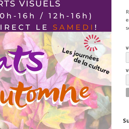
R
e
s
V
V
S