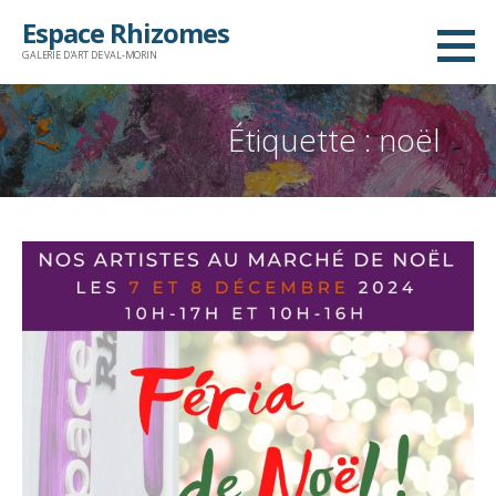
Passer
Espace Rhizomes
au
GALERIE D'ART DE VAL-MORIN
contenu
Étiquette : noël