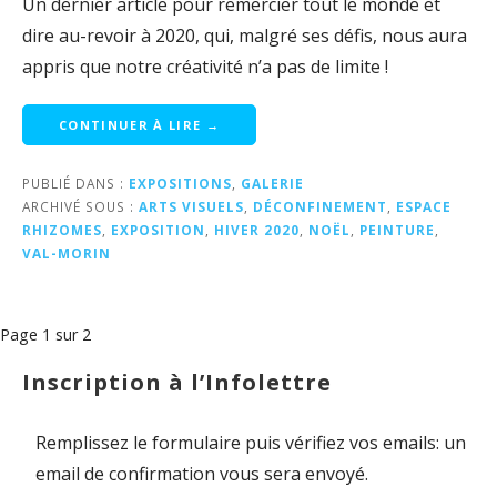
Un dernier article pour remercier tout le monde et
dire au-revoir à 2020, qui, malgré ses défis, nous aura
appris que notre créativité n’a pas de limite !
CONTINUER À LIRE →
PUBLIÉ DANS :
EXPOSITIONS
,
GALERIE
ARCHIVÉ SOUS :
ARTS VISUELS
,
DÉCONFINEMENT
,
ESPACE
RHIZOMES
,
EXPOSITION
,
HIVER 2020
,
NOËL
,
PEINTURE
,
VAL-MORIN
Navigation
Page 1 sur 2
dans
Inscription à l’Infolettre
Article
Remplissez le formulaire puis vérifiez vos emails: un
email de confirmation vous sera envoyé.